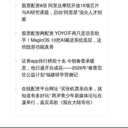
股票配资8倍 阿里达摩院开放15项芯片
与AI研究课题，启动“阿里星”顶尖人才招
募
股票配资网配资 YOYO不再只是语音助
手！MagicOS 10把AI藏进系统底层，这
些隐形功能真香
证券app排行榜前十名 今朝春蕾承暖
意，他日盛开自成花——2026年“春蕾茁
壮公益计划”福建研学营侧记
在线配资平台网址 “买张机票亲自来，就
知道有多好玩” 两岸青少年新媒体论坛在
厦举行，嘉宾高歌《我在大陆等你》